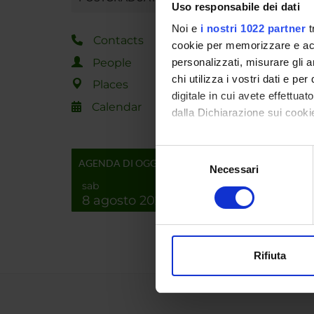
Uso responsabile dei dati
Superv
Noi e
i nostri 1022 partner
t
Contacts
cookie per memorizzare e acce
Locatio
People
personalizzati, misurare gli an
chi utilizza i vostri dati e pe
Places
Main D
digitale in cui avete effettua
Calendar
dalla Dichiarazione sui cookie
Macro 
Con il tuo consenso, vorrem
Selezione
AGENDA DI OGGI
raccogliere informazi
Necessari
del
Identificare il tuo di
sab
consenso
8 agosto 2026
digitali).
Approfondisci come vengono el
modificare o ritirare il tuo 
Rifiuta
Utilizziamo i cookie per perso
nostro traffico. Condividiamo 
di analisi dei dati web, pubbl