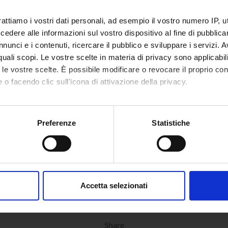
isory body
Computer Science Department Council
rattiamo i vostri dati personali, ad esempio il vostro numero IP, 
dere alle informazioni sul vostro dispositivo al fine di pubblica
n
VERONA
nunci e i contenuti, ricercare il pubblico e sviluppare i servizi. A
r quali scopi. Le vostre scelte in materia di privacy sono applicabi
epartment
Computer Science
to le vostre scelte. È possibile modificare o revocare il proprio 
 o facendo clic sull'icona di attivazione della privacy.
area
Natural Sciences and Engineering
mo anche:
oni sulla tua posizione geografica, con un'approssimazione di qu
Preferenze
Statistiche
spositivo, scansionandolo attivamente alla ricerca di caratteristich
aborati i tuoi dati personali e imposta le tue preferenze nella
s
consenso in qualsiasi momento dalla Dichiarazione sui cookie.
Accetta selezionati
nalizzare contenuti ed annunci, per fornire funzionalità dei socia
inoltre informazioni sul modo in cui utilizzi il nostro sito con i n
icità e social media, i quali potrebbero combinarle con altre inform
Share