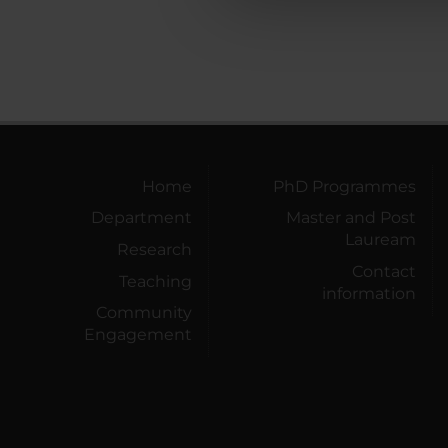
che hanno raccolto dal tuo uti
Home
PhD Programmes
Department
Master and Post
Lauream
Research
Contact
Teaching
information
Community
Engagement