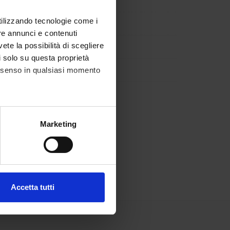
utilizzando tecnologie come i
re annunci e contenuti
vete la possibilità di scegliere
li solo su questa proprietà
consenso in qualsiasi momento
alche metro,
Marketing
e specifiche (impronte
ezione dettagli
. Puoi
Accetta tutti
l media e per analizzare il
ostri partner che si occupano
azioni che hai fornito loro o