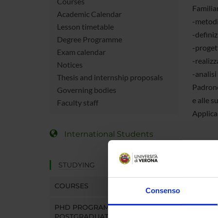
Courses
Familia
Academic Calendar
-metodi 
Lesson timetable
-definiz
Degree Programme
-progett
Exam calendar
-realizz
Notices
-analisi
Thesis and internship proposals
Padrone
Governing bodies
e alle s
Faculty staff
Applicar
International Students
STUDYING
COUR
COURSES
Consenso
Degree
PHD PROGRAMMES AND
Durati
POSTGRADUATE TRAINING