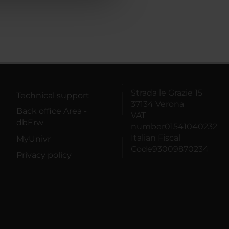
Strada le Grazie 15
Technical support
37134 Verona
Back office Area -
VAT
dbErw
number01541040232
Italian Fiscal
MyUnivr
Code93009870234
Privacy policy