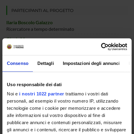
PARTECIPANTI AL PROGETTO
Ilaria Boscolo Galazzo
Ricercatore a tempo determinato
Gloria Menegaz
Professore ordinario
Silvia Francesca Storti
Consenso
Dettagli
Impostazioni degli annunci
In
Professore associato
Uso responsabile dei dati
AREE DI RICERCA COINVOLTE DAL PROGETTO
Noi e
i nostri 1022 partner
trattiamo i vostri dati
Intelligenza Artificiale
personali, ad esempio il vostro numero IP, utilizzando
Artificial intelligence
tecnologie come i cookie per memorizzare e accedere
alle informazioni sul vostro dispositivo al fine di
pubblicare annunci e contenuti personalizzati, misurare
gli annunci e i contenuti, ricercare il pubblico e sviluppare