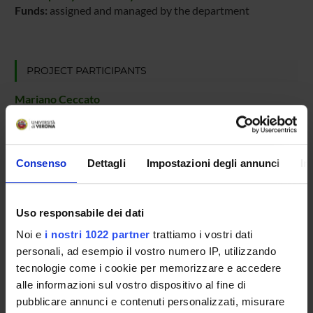
Funds:
assigned and managed by the department
PROJECT PARTICIPANTS
Mariano Ceccato
Associate Professor
Davide Corradini
Research Assistants
Consenso
Dettagli
Impostazioni degli annunci
In
Michele Pasqua
Temporary Assistant Professor
Uso responsabile dei dati
Noi e
i nostri 1022 partner
trattiamo i vostri dati
personali, ad esempio il vostro numero IP, utilizzando
RESEARCH AREAS INVOLVED IN THE PROJECT
tecnologie come i cookie per memorizzare e accedere
Sicurezza informatica
alle informazioni sul vostro dispositivo al fine di
Formal methods and theory of security
pubblicare annunci e contenuti personalizzati, misurare