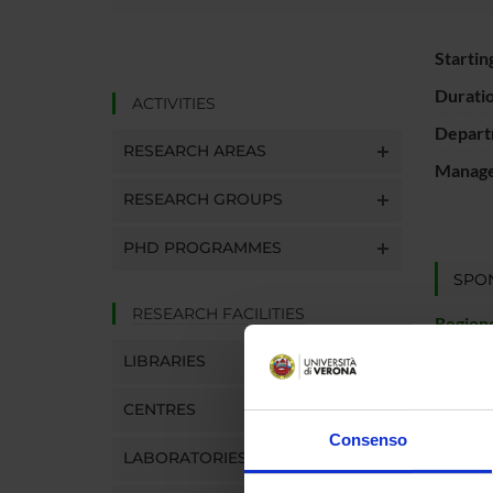
Startin
Durati
ACTIVITIES
Depart
RESEARCH AREAS
Manager
RESEARCH GROUPS
PHD PROGRAMMES
SPO
RESEARCH FACILITIES
Region
LIBRARIES
CENTRES
PROJ
Consenso
LABORATORIES
Claudia