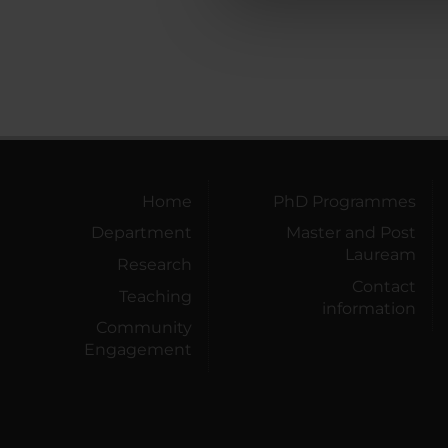
che hanno raccolto dal tuo uti
Home
PhD Programmes
Department
Master and Post
Lauream
Research
Contact
Teaching
information
Community
Engagement