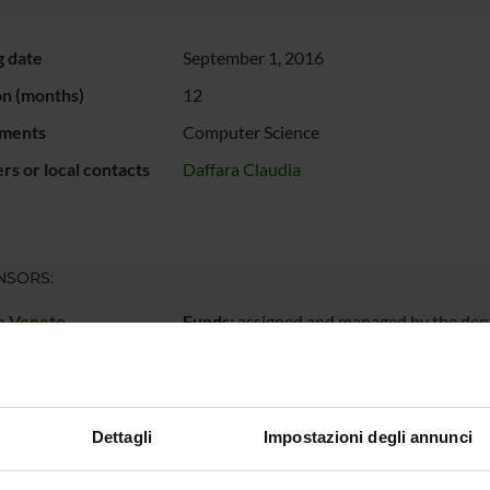
g date
September 1, 2016
on (months)
12
ments
Computer Science
s or local contacts
Daffara Claudia
NSORS:
e Veneto
Funds:
assigned and managed by the de
ECT PARTICIPANTS
Dettagli
Impostazioni degli annunci
 Daffara
Associate Professor