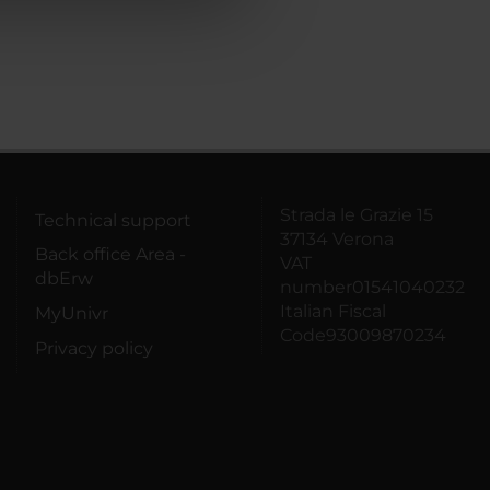
Strada le Grazie 15
Technical support
37134 Verona
Back office Area -
VAT
dbErw
number01541040232
Italian Fiscal
MyUnivr
Code93009870234
Privacy policy