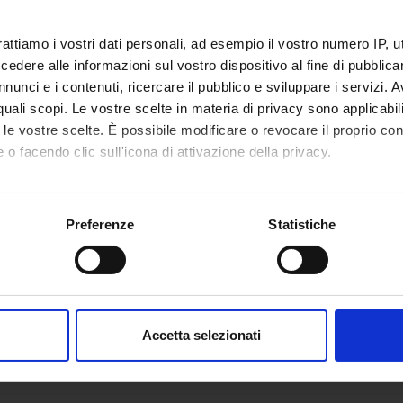
rattiamo i vostri dati personali, ad esempio il vostro numero IP, 
RCH AREAS INVOLVED IN THE PROJECT
dere alle informazioni sul vostro dispositivo al fine di pubblica
nunci e i contenuti, ricercare il pubblico e sviluppare i servizi. A
r quali scopi. Le vostre scelte in materia di privacy sono applicabi
d physics to cultural heritage
to le vostre scelte. È possibile modificare o revocare il proprio 
 o facendo clic sull'icona di attivazione della privacy.
mo anche:
oni sulla tua posizione geografica, con un'approssimazione di qu
Preferenze
Statistiche
spositivo, scansionandolo attivamente alla ricerca di caratteristich
aborati i tuoi dati personali e imposta le tue preferenze nella
s
consenso in qualsiasi momento dalla Dichiarazione sui cookie.
Accetta selezionati
nalizzare contenuti ed annunci, per fornire funzionalità dei socia
inoltre informazioni sul modo in cui utilizzi il nostro sito con i n
icità e social media, i quali potrebbero combinarle con altre inform