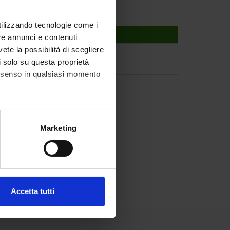
utilizzando tecnologie come i
re annunci e contenuti
vete la possibilità di scegliere
li solo su questa proprietà
consenso in qualsiasi momento
alche metro,
Marketing
e specifiche (impronte
ezione dettagli
. Puoi
Accetta tutti
l media e per analizzare il
ostri partner che si occupano
azioni che hai fornito loro o