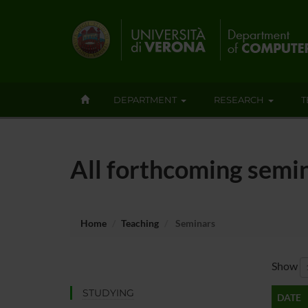
DEPARTMENT
RESEARCH
T
All forthcoming semin
Home
Teaching
Seminars
Show
STUDYING
DATE