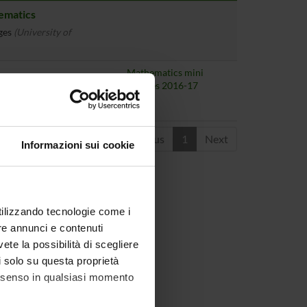
ematics
ges
(University of
Mathematics mini
courses 2016-17
 Germania)
Previous
1
Next
Informazioni sui cookie
utilizzando tecnologie come i
re annunci e contenuti
vete la possibilità di scegliere
li solo su questa proprietà
consenso in qualsiasi momento