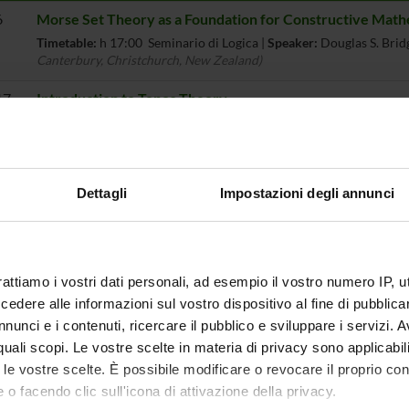
6
Morse Set Theory as a Foundation for Constructive Math
Timetable:
h 17:00 Seminario di Logica |
Speaker:
Douglas S. Brid
Canterbury, Christchurch, New Zealand)
17
Introduction to Topos Theory
Timetable:
h 16:00 |
Speaker:
Iosif Petrakis
(Universität München,
 1 to 2 of 2 entries
Dettagli
Impostazioni degli annunci
eminars
rattiamo i vostri dati personali, ad esempio il vostro numero IP, 
dere alle informazioni sul vostro dispositivo al fine di pubblica
nunci e i contenuti, ricercare il pubblico e sviluppare i servizi. A
r quali scopi. Le vostre scelte in materia di privacy sono applicabi
to le vostre scelte. È possibile modificare o revocare il proprio 
 o facendo clic sull'icona di attivazione della privacy.