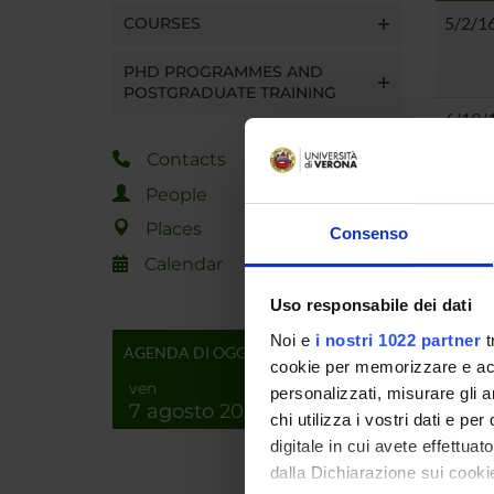
5/2/1
COURSES
PHD PROGRAMMES AND
POSTGRADUATE TRAINING
6/19/
Contacts
People
Showing
Places
Consenso
Tot 2 S
Calendar
Uso responsabile dei dati
Noi e
i nostri 1022 partner
t
AGENDA DI OGGI
cookie per memorizzare e acce
ven
personalizzati, misurare gli an
7 agosto 2026
chi utilizza i vostri dati e pe
digitale in cui avete effettua
dalla Dichiarazione sui cookie