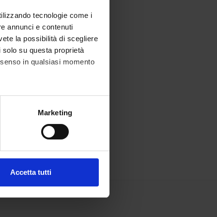
utilizzando tecnologie come i
re annunci e contenuti
vete la possibilità di scegliere
li solo su questa proprietà
consenso in qualsiasi momento
alche metro,
Marketing
e specifiche (impronte
ezione dettagli
. Puoi
Accetta tutti
l media e per analizzare il
ostri partner che si occupano
azioni che hai fornito loro o