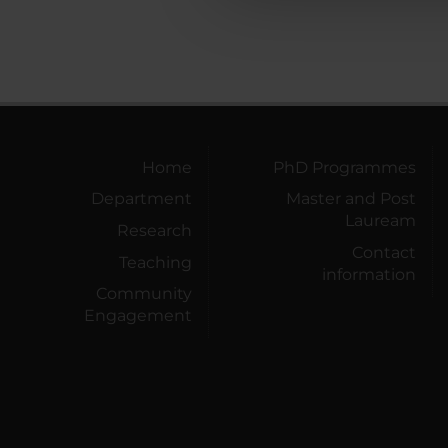
Home
PhD Programmes
Department
Master and Post
Lauream
Research
Contact
Teaching
information
Community
Engagement