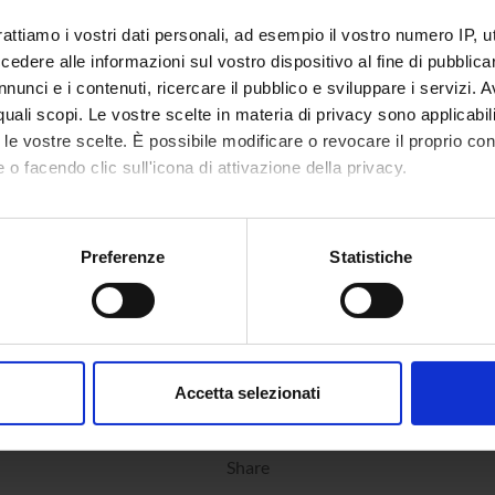
rattiamo i vostri dati personali, ad esempio il vostro numero IP, 
dere alle informazioni sul vostro dispositivo al fine di pubblica
nunci e i contenuti, ricercare il pubblico e sviluppare i servizi. A
r quali scopi. Le vostre scelte in materia di privacy sono applicabi
to le vostre scelte. È possibile modificare o revocare il proprio 
 o facendo clic sull'icona di attivazione della privacy.
mo anche:
oni sulla tua posizione geografica, con un'approssimazione di qu
Preferenze
Statistiche
spositivo, scansionandolo attivamente alla ricerca di caratteristich
aborati i tuoi dati personali e imposta le tue preferenze nella
s
consenso in qualsiasi momento dalla Dichiarazione sui cookie.
Accetta selezionati
nalizzare contenuti ed annunci, per fornire funzionalità dei socia
inoltre informazioni sul modo in cui utilizzi il nostro sito con i n
Share
icità e social media, i quali potrebbero combinarle con altre inform
lizzo dei loro servizi.