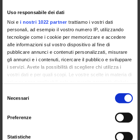
Ca' Vignal - Piramide, Piano 0,
Sala Verde
Uso responsabile dei dati
Referente
Davide Rocchesso
Noi e
i nostri 1022 partner
trattiamo i vostri dati
Referente esterno
personali, ad esempio il vostro numero IP, utilizzando
tecnologie come i cookie per memorizzare e accedere
Data pubblicazione
29 agosto 2004
alle informazioni sul vostro dispositivo al fine di
pubblicare annunci e contenuti personalizzati, misurare
gli annunci e i contenuti, ricercare il pubblico e sviluppare
i servizi. Avete la possibilità di scegliere chi utilizza i
vostri dati e per quali scopi. Le vostre scelte in materia di
OFFERTA FORMATIVA
privacy sono applicabili solo su questa proprietà digitale
in cui avete effettuato le vostre scelte. È possibile
Selezione
CORSI DI STUDIO
modificare o revocare il proprio consenso in qualsiasi
Necessari
del
momento dalla Dichiarazione sui cookie o facendo clic
consenso
DOTTORATI, MASTER E FORMAZIONE SUPERIORE
sull'icona di attivazione della privacy.
Preferenze
Contatti
Con il tuo consenso, vorremmo anche:
Persone
raccogliere informazioni sulla tua posizione
Statistiche