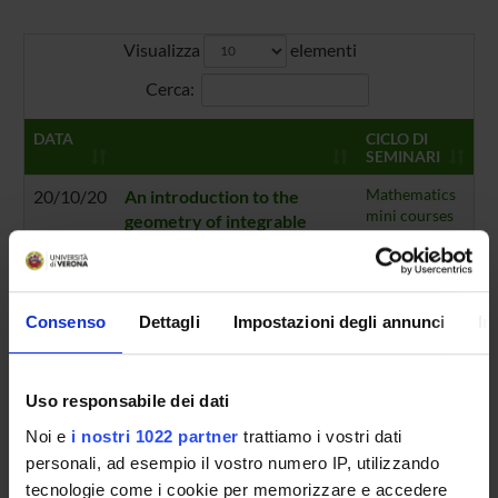
Visualizza
elementi
Cerca:
DATA
CICLO DI
SEMINARI
20/10/20
An introduction to the
Mathematics
mini courses
geometry of integrable
2020-21
Hamiltonian systems SSD
MAT07 12 ore / 2 ECTS The
minicourse will take place
between the end of
Consenso
Dettagli
Impostazioni degli annunci
In
October and the beginning
of November
Orario:
Online seminar |
Uso responsabile dei dati
Relatore:
dott. Daniele Sepe
Noi e
i nostri 1022 partner
trattiamo i vostri dati
(Universidade Federal
Fluminense)
personali, ad esempio il vostro numero IP, utilizzando
tecnologie come i cookie per memorizzare e accedere