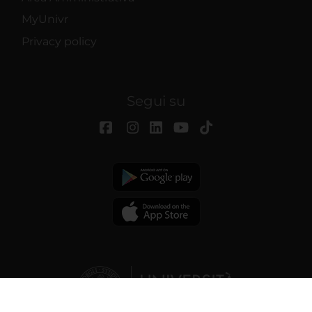
MyUnivr
Privacy policy
Segui su