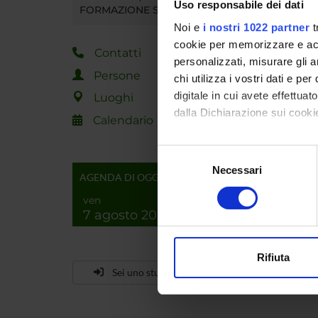
segreter
Uso responsabile dei dati
FORMAZIONE SUPERIORE
Noi e
i nostri 1022 partner
t
MYUN
cookie per memorizzare e acce
Contatti
personalizzati, misurare gli an
Persone
chi utilizza i vostri dati e pe
digitale in cui avete effettua
Luoghi
dalla Dichiarazione sui cookie
Calendario
Con il tuo consenso, vorrem
Selezione
raccogliere informazi
Necessari
del
AGENDA DI OGGI
Identificare il tuo di
consenso
ven
digitali).
7 agosto 2026
Approfondisci come vengono el
modificare o ritirare il tuo 
Rifiuta
Utilizziamo i cookie per perso
Sei uno studente già iscritto?
nostro traffico. Condividiamo 
di analisi dei dati web, pubbl