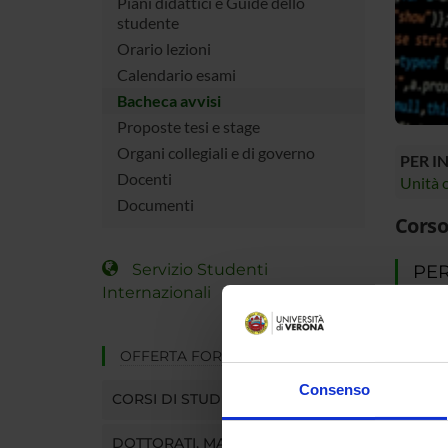
Piani didattici e Guide dello
studente
Orario lezioni
Calendario esami
Bacheca avvisi
Proposte tesi e stage
Organi collegiali e di governo
PER I
Docenti
Unità o
Documenti
Corso
Servizio Studenti
PER
Internazionali
Se sei g
MyUniv
OFFERTA FORMATIVA
In quest
online, 
Consenso
CORSI DI STUDIO
ecc.).
Entra in
DOTTORATI, MASTER E