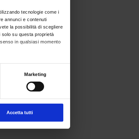
utilizzando tecnologie come i
re annunci e contenuti
vete la possibilità di scegliere
li solo su questa proprietà
consenso in qualsiasi momento
alche metro,
Marketing
e specifiche (impronte
ezione dettagli
. Puoi
Accetta tutti
l media e per analizzare il
ostri partner che si occupano
azioni che hai fornito loro o