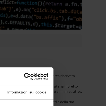
tivi al tuo corso di studi nella tua area riservata
e riguardano la tua carriera universitaria (libretto
, modulistica di segreteria, procedure amministrative,
Informazioni sui cookie
a di tutti gli avvisi dei tuoi docenti e della tua