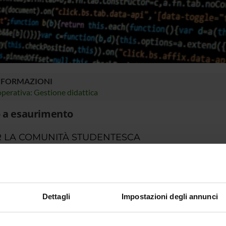
NFORMAZIONI
perativa: Gestione didattica
 a esaurimento
 LA COMUNITÀ STUDENTESCA
ià iscritta/o a un corso di studio, puoi consultare tutti gli avvisi rela
r.
o portale potrai visualizzare informazioni, risorse e servizi utili ch
gestione della carriera Esse3, corsi e-learning, email istituzionale
Dettagli
Impostazioni degli annunci
 MyUnivr con le tue credenziali GIA: solo così potrai ricevere notific