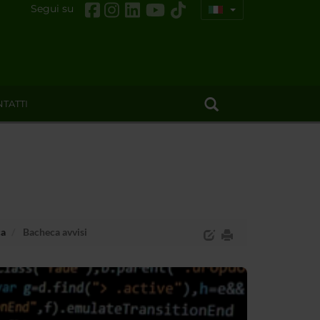
Segui su
TATTI
ca
Bacheca avvisi