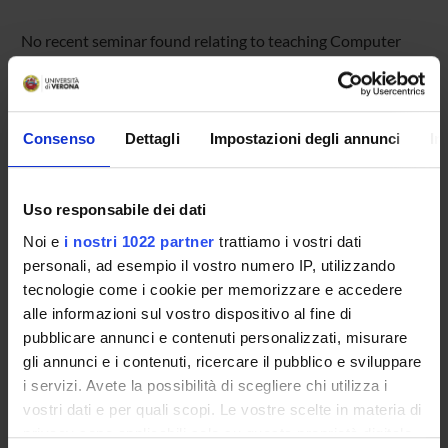
No recent seminar found relating to teaching Computer
Graphics.
Consenso
Dettagli
Impostazioni degli annunci
In
STUDYING
COURSES
Uso responsabile dei dati
PHD PROGRAMMES AND POSTGRADUATE
Noi e
i nostri 1022 partner
trattiamo i vostri dati
TRAINING
personali, ad esempio il vostro numero IP, utilizzando
tecnologie come i cookie per memorizzare e accedere
Contacts
alle informazioni sul vostro dispositivo al fine di
pubblicare annunci e contenuti personalizzati, misurare
People
gli annunci e i contenuti, ricercare il pubblico e sviluppare
Places
i servizi. Avete la possibilità di scegliere chi utilizza i
Calendar
vostri dati e per quali scopi. Le vostre scelte in materia di
privacy sono applicabili solo su questa proprietà digitale