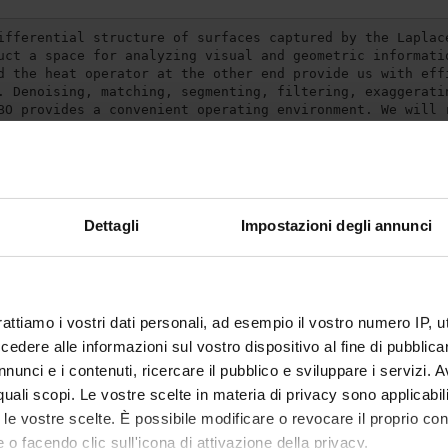
ifferential structure of surfaces captured by the Laplac
uct a space for analyzing visual and geometric informati
d the heat operator at the other end provide us with eff
. Denoising, matching, segmenting, filtering, exaggerati
BO provides a convenient operating environment. We will 
ded by the LBO, and a selection of relevant metrics by w
fic example is the scale invariant metric for surfaces, 
udy of articulated shapes and forms.

Dettagli
Impostazioni degli annunci
//www.cs.technion.ac.il/~ron/
rattiamo i vostri dati personali, ad esempio il vostro numero IP, 
dere alle informazioni sul vostro dispositivo al fine di pubblica
te
Umberto Castellani
nunci e i contenuti, ricercare il pubblico e sviluppare i servizi. A
te esterno
r quali scopi. Le vostre scelte in materia di privacy sono applicabi
to le vostre scelte. È possibile modificare o revocare il proprio 
bblicazione
5 settembre 2016
 o facendo clic sull'icona di attivazione della privacy.