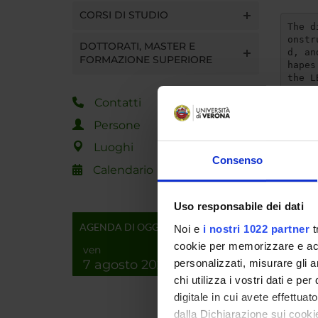
CORSI DI STUDIO
The d
onstr
DOTTORATI, MASTER E
d, an
FORMAZIONE SUPERIORE
hapes
the L
provi
Contatti
speci
he st
Persone
Luoghi
Consenso
http:
Calendario
Uso responsabile dei dati
AGENDA DI OGGI
Noi e
i nostri 1022 partner
t
cookie per memorizzare e acce
ven
Referen
7 agosto 2026
personalizzati, misurare gli an
Referen
chi utilizza i vostri dati e pe
digitale in cui avete effettua
Data pu
dalla Dichiarazione sui cookie