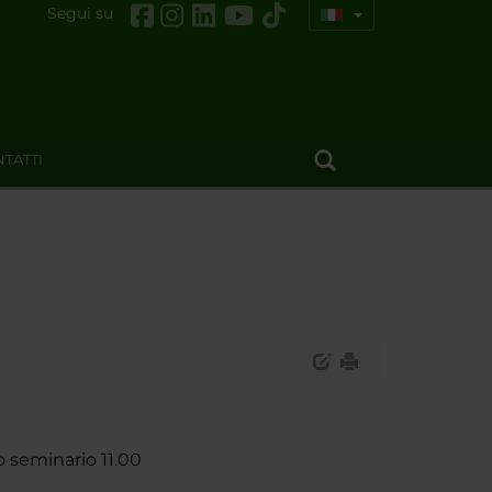
Segui su
TATTI
o seminario 11.00