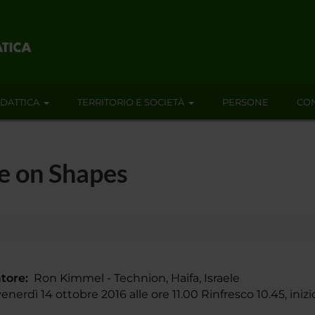
IDATTICA
TERRITORIO E SOCIETÀ
PERSONE
CON
ve on Shapes
tore:
Ron Kimmel - Technion, Haifa, Israele
nerdì 14 ottobre 2016 alle ore 11.00 Rinfresco 10.45, inizi