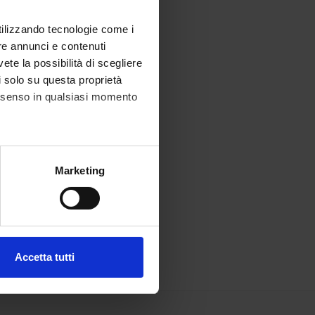
utilizzando tecnologie come i
re annunci e contenuti
vete la possibilità di scegliere
li solo su questa proprietà
consenso in qualsiasi momento
alche metro,
Marketing
e specifiche (impronte
ezione dettagli
. Puoi
Accetta tutti
l media e per analizzare il
ostri partner che si occupano
azioni che hai fornito loro o