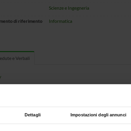
Scienze e Ingegneria
mento di riferimento
Informatica
dute e Verbali
y
Dettagli
Impostazioni degli annunci