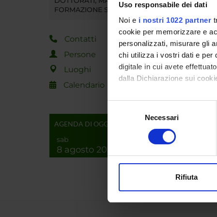
DOTTORATI, MASTER E
Uso responsabile dei dati
FORMAZIONE SUPERIORE
Noi e
i nostri 1022 partner
t
cookie per memorizzare e acce
Contatti
personalizzati, misurare gli an
Persone
chi utilizza i vostri dati e pe
digitale in cui avete effettua
Luoghi
dalla Dichiarazione sui cookie
Calendario
Con il tuo consenso, vorrem
Selezione
raccogliere informazi
Necessari
del
AGENDA DI OGGI
Identificare il tuo di
consenso
digitali).
sab
8 agosto 2026
Approfondisci come vengono el
modificare o ritirare il tuo 
Rifiuta
Utilizziamo i cookie per perso
nostro traffico. Condividiamo 
di analisi dei dati web, pubbl