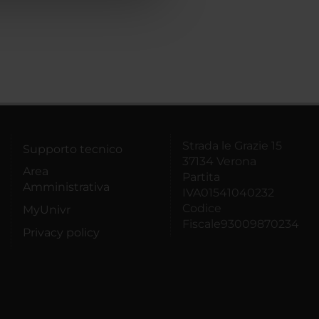
Strada le Grazie 15
Supporto tecnico
37134 Verona
Area
Partita
Amministrativa
IVA01541040232
Codice
MyUnivr
Fiscale93009870234
Privacy policy