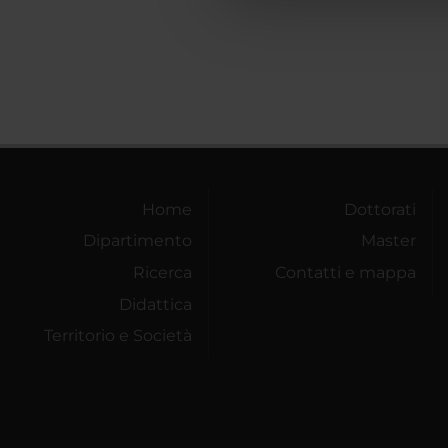
che hanno raccolto dal tuo uti
Home
Dottorati
Dipartimento
Master
Ricerca
Contatti e mappa
Didattica
Territorio e Società