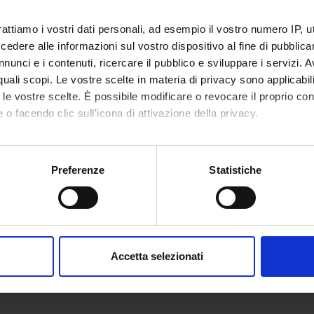
rattiamo i vostri dati personali, ad esempio il vostro numero IP, 
dere alle informazioni sul vostro dispositivo al fine di pubblica
nunci e i contenuti, ricercare il pubblico e sviluppare i servizi. A
r quali scopi. Le vostre scelte in materia di privacy sono applicabi
to le vostre scelte. È possibile modificare o revocare il proprio 
 o facendo clic sull'icona di attivazione della privacy.
mo anche:
oni sulla tua posizione geografica, con un'approssimazione di qu
Preferenze
Statistiche
spositivo, scansionandolo attivamente alla ricerca di caratteristich
aborati i tuoi dati personali e imposta le tue preferenze nella
s
consenso in qualsiasi momento dalla Dichiarazione sui cookie.
Accetta selezionati
nalizzare contenuti ed annunci, per fornire funzionalità dei socia
inoltre informazioni sul modo in cui utilizzi il nostro sito con i n
icità e social media, i quali potrebbero combinarle con altre inform