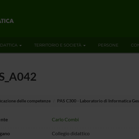
IDATTICA
TERRITORIO E SOCIETÀ
PERSONE
CON
AS_A042
ficazione delle competenze
PAS C300 - Laboratorio di Informatica Ges
ente
Carlo Combi
rgano
Collegio didattico