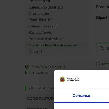
Insegnamenti
Facoltà
Calendario didattico
Orario lezioni
Diparti
Piani didattici
Calendario esami
Bacheca avvisi
Proposte tesi e stage
Organi collegiali e di governo
Se
Docenti
Retr
Servizio Studenti
Internazionali
OFFERTA FORMATIVA
Consenso
CORSI DI STUDIO