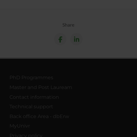
Share
PhD Programmes
Master and Post Lauream
Contact information
Technical support
Back office Area - dbErw
MyUnivr
Privacy policy