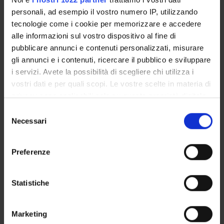
personali, ad esempio il vostro numero IP, utilizzando
Marco Cristani
tecnologie come i cookie per memorizzare e accedere
Full Professor
alle informazioni sul vostro dispositivo al fine di
pubblicare annunci e contenuti personalizzati, misurare
gli annunci e i contenuti, ricercare il pubblico e sviluppare
RESEARCH AREAS INVOLVED IN THE PROJECT
i servizi. Avete la possibilità di scegliere chi utilizza i
vostri dati e per quali scopi. Le vostre scelte in materia di
Intelligenza Artificiale
privacy sono applicabili solo su questa proprietà digitale
Artificial intelligence
in cui avete effettuato le vostre scelte. È possibile
Selezione
modificare o revocare il proprio consenso in qualsiasi
Necessari
del
momento dalla Dichiarazione sui cookie o facendo clic
consenso
sull'icona di attivazione della privacy.
Preferenze
ACTIVITIES
Con il tuo consenso, vorremmo anche:
RESEARCH AREAS
raccogliere informazioni sulla tua posizione
Statistiche
geografica, con un'approssimazione di qualche
RESEARCH GROUPS
metro,
Marketing
Identificare il tuo dispositivo, scansionandolo
PHD PROGRAMMES