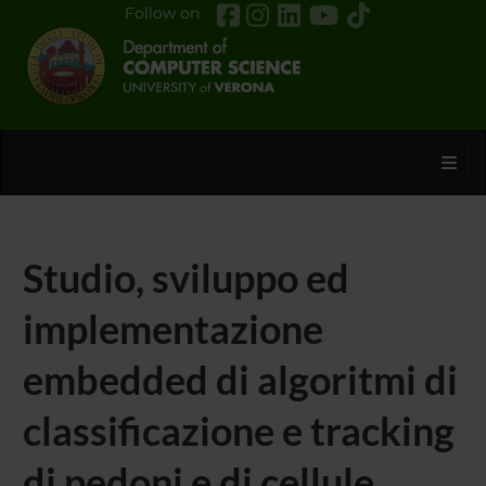
Follow on
Toggl
Studio, sviluppo ed
implementazione
embedded di algoritmi di
classificazione e tracking
di pedoni e di cellule