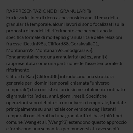
RAPPRESENTAZIONE DI GRANULARITà
Fra le varie linee di ricerca che considerano il tema della
granularità temporale, alcuni lavori si sono focalizzati sulla
proposta di modelli di riferimento che permettano la
specifica formale di molteplici granularità e delle relazioni
fra esse [Bettini98a, Clifford88, Goralwalla01,
Montanari92, Montanari96, Snodgrass95].
Fondamentalmente una granularità (ad es., anni) è
rappresentata come una partizione dell'asse temporale di
riferimento.
Clifford e Rao [Clifford88] introducono una struttura
generale per i domini temporali chiamata "universo
temporale", che consiste di un insieme totalmente ordinato
di granularità (ad es., anni, giorni, mesi). Specifiche
operazioni sono definite su un universo temporale, fondate
principalmente su una inziale conversione degli istanti
temporali considerati ad una granularità di base (più fine)
comune. Wang et al. [Wang93] estendono questo approccio
e forniscono una semantica per muoversi attraverso più