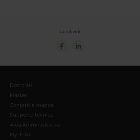
Condividi
Dottorati
Master
Contatti e mappa
Supporto tecnico
Area Amministrativa
MyUnivr