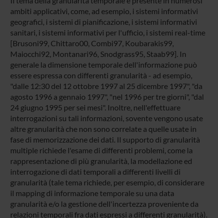
Il tema della granularità temporale è presente in numerosi
ambiti applicativi, come, ad esempio, i sistemi informativi
geografici, i sistemi di pianificazione, i sistemi informativi
sanitari, i sistemi informativi per l'ufficio, i sistemi real-time
[Brusoni99, Chittaro00, Combi97, Koubarakis99,
Maiocchi92, Montanari96, Snodgrass95, Staab99]. In
generale la dimensione temporale dell'informazione può
essere espressa con differenti granularità - ad esempio,
"dalle 12:30 del 12 ottobre 1997 al 25 dicembre 1997", "da
agosto 1996 a gennaio 1997", "nel 1996 per tre giorni", "dal
24 giugno 1995 per sei mesi". Inoltre, nell'effettuare
interrogazioni su tali informazioni, sovente vengono usate
altre granularità che non sono correlate a quelle usate in
fase di memorizzazione dei dati. Il supporto di granularità
multiple richiede l'esame di differenti problemi, come la
rappresentazione di più granularità, la modellazione ed
interrogazione di dati temporali a differenti livelli di
granularità (tale tema richiede, per esempio, di considerare
il mapping di informazione temporale su una data
granularità e/o la gestione dell'incertezza proveniente da
relazioni temporali fra dati espressi a differenti granularità).