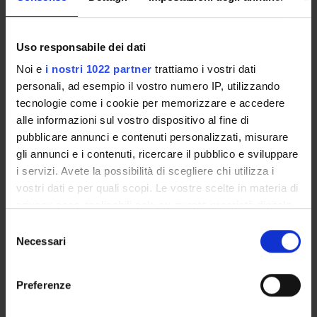
Insegnamenti
Calendario didattico
Uso responsabile dei dati
Piani didattici e Guide dello studente
Noi e
i nostri 1022 partner
trattiamo i vostri dati
Orario lezioni
personali, ad esempio il vostro numero IP, utilizzando
Calendario esami
tecnologie come i cookie per memorizzare e accedere
Bacheca avvisi
alle informazioni sul vostro dispositivo al fine di
Proposte tesi e stage
pubblicare annunci e contenuti personalizzati, misurare
gli annunci e i contenuti, ricercare il pubblico e sviluppare
Organi collegiali e di governo
i servizi. Avete la possibilità di scegliere chi utilizza i
Docenti
vostri dati e per quali scopi. Le vostre scelte in materia di
Documenti
privacy sono applicabili solo su questa proprietà digitale
in cui avete effettuato le vostre scelte. È possibile
Selezione
OFFERTA FORMATIVA
modificare o revocare il proprio consenso in qualsiasi
Necessari
del
momento dalla Dichiarazione sui cookie o facendo clic
consenso
CORSI DI STUDIO
sull'icona di attivazione della privacy.
Preferenze
DOTTORATI, MASTER E FORMAZIONE SUPERIORE
Con il tuo consenso, vorremmo anche: