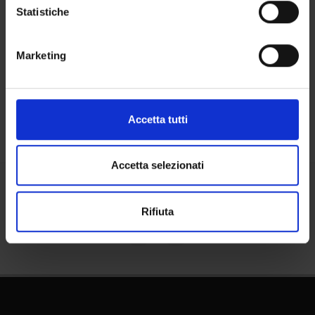
raccogliere informazioni sulla tua posizione
Statistiche
Contatti
geografica, con un'approssimazione di qualche
Persone
metro,
Marketing
Identificare il tuo dispositivo, scansionandolo
Luoghi
attivamente alla ricerca di caratteristiche specifiche
Calendario
(impronte digitali).
Approfondisci come vengono elaborati i tuoi dati personali
Accetta tutti
e imposta le tue preferenze nella
sezione dettagli
. Puoi
modificare o ritirare il tuo consenso in qualsiasi momento
dalla Dichiarazione sui cookie.
Accetta selezionati
Utilizziamo i cookie per personalizzare contenuti ed
Condividi
Rifiuta
annunci, per fornire funzionalità dei social media e per
analizzare il nostro traffico. Condividiamo inoltre
informazioni sul modo in cui utilizzi il nostro sito con i
nostri partner che si occupano di analisi dei dati web,
pubblicità e social media, i quali potrebbero combinarle
con altre informazioni che hai fornito loro o che hanno