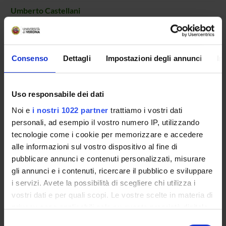
Umberto Castellani
Professore ordinario
Lucia Cazzoletti
Professore associato
Consenso
Dettagli
Impostazioni degli annunci
In
Matteo Dainese
Professore associato
Uso responsabile dei dati
Marcello De Vincenzi
Noi e
i nostri 1022 partner
trattiamo i vostri dati
Elena Guerra
personali, ad esempio il vostro numero IP, utilizzando
Dottorando
tecnologie come i cookie per memorizzare e accedere
Marta Milani
alle informazioni sul vostro dispositivo al fine di
Professore associato
pubblicare annunci e contenuti personalizzati, misurare
gli annunci e i contenuti, ricercare il pubblico e sviluppare
Alessio Minici
i servizi. Avete la possibilità di scegliere chi utilizza i
Veronica Polin
vostri dati e per quali scopi. Le vostre scelte in materia di
Professore associato
privacy sono applicabili solo su questa proprietà digitale
Agostino Portera
in cui avete effettuato le vostre scelte. È possibile
Selezione