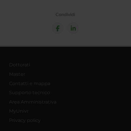
Condividi
Dottorati
Master
Contatti e mappa
Supporto tecnico
Area Amministrativa
MyUnivr
Privacy policy