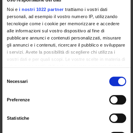
analysis
Lecture 2: Data preparation and feedforward neural
Noi e
i nostri 1022 partner
trattiamo i vostri dati
personali, ad esempio il vostro numero IP, utilizzando
networks
tecnologie come i cookie per memorizzare e accedere
Lecture 3: Convolutional and recurrent neural networks
alle informazioni sul vostro dispositivo al fine di
Lecture 4: Building a trading strategy and further
pubblicare annunci e contenuti personalizzati, misurare
applications
gli annunci e i contenuti, ricercare il pubblico e sviluppare
i servizi. Avete la possibilità di scegliere chi utilizza i
Dates, hours and Rooms
vostri dati e per quali scopi. Le vostre scelte in materia di
privacy sono applicabili solo su questa proprietà digitale
21/3 - 1530-1730 - Meeting Room 2nd floor
in cui avete effettuato le vostre scelte. È possibile
Selezione
23/3 - 1530-1730 - Meeting Room 2nd floor
modificare o revocare il proprio consenso in qualsiasi
Necessari
del
28/3 - 1530-1730 - Meeting Room 2nd floor
momento dalla Dichiarazione sui cookie o facendo clic
consenso
29/3 - 1530-1730 - Meeting Room 2nd floor
sull'icona di attivazione della privacy.
Preferenze
Con il tuo consenso, vorremmo anche:
raccogliere informazioni sulla tua posizione
Statistiche
Referente
geografica, con un'approssimazione di qualche
Luca Di Persio
metro,