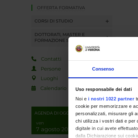
OFFERTA FORMATIVA
CORSI DI STUDIO
DOTTORATI, MASTER E
FORMAZIONE SUPERIORE
Contatti
Persone
Consenso
Luoghi
Calendario
Uso responsabile dei dati
Noi e
i nostri 1022 partner
t
cookie per memorizzare e acce
AGENDA DI OGGI
personalizzati, misurare gli an
chi utilizza i vostri dati e pe
ven
digitale in cui avete effettua
7 agosto 2026
dalla Dichiarazione sui cookie