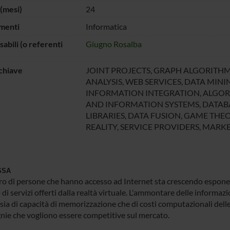
(mesi)
24
menti
Informatica
abili (o referenti
Giugno Rosalba
chiave
JOINT PROJECTS, GRAPH ALGORITHM
ANALYSIS, WEB SERVICES, DATA MINI
INFORMATION INTEGRATION, ALGOR
AND INFORMATION SYSTEMS, DATABA
LIBRARIES, DATA FUSION, GAME THEO
REALITY, SERVICE PROVIDERS, MARK
SSA
ro di persone che hanno accesso ad Internet sta crescendo espon
i servizi offerti dalla realtà virtuale. L'ammontare delle informazion
sia di capacità di memorizzazione che di costi computazionali delle a
ie che vogliono essere competitive sul mercato.