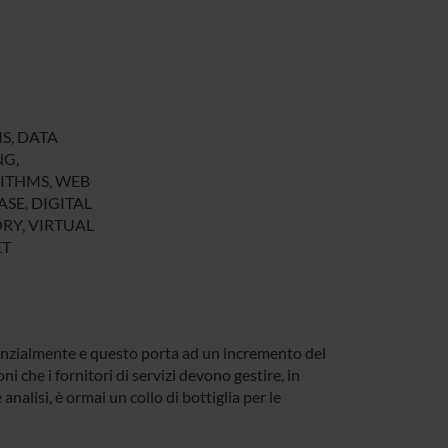
S, DATA
NG,
ITHMS, WEB
SE, DIGITAL
RY, VIRTUAL
ET
enzialmente e questo porta ad un incremento del
i che i fornitori di servizi devono gestire, in
nalisi, è ormai un collo di bottiglia per le