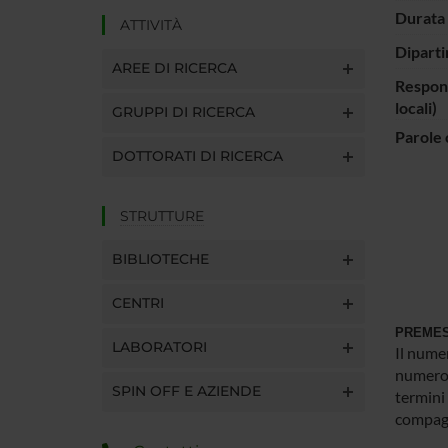
Durata 
ATTIVITÀ
Diparti
AREE DI RICERCA
Respons
locali)
GRUPPI DI RICERCA
Parole 
DOTTORATI DI RICERCA
STRUTTURE
BIBLIOTECHE
CENTRI
PREME
LABORATORI
Il nume
numero d
SPIN OFF E AZIENDE
termini 
compagn