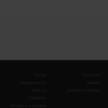
Home
Dottorati
Dipartimento
Master
Ricerca
Contatti e mappa
Didattica
Territorio e Società