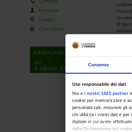
Contatti
La diver
Persone
nuovi di
un comp
Luoghi
di tipo 
Calendario
possesso
OBIETTI
L’obiett
AGENDA DI OGGI
e per l’
gio
(PoA), 
Consenso
6 agosto 2026
all'inte
RISULTA
Uso responsabile dei dati
L'innov
Noi e
i nostri 1022 partner
t
support
cookie per memorizzare e acce
i
personalizzati, misurare gli an
m
i
chi utilizza i vostri dati e pe
co
digitale in cui avete effettua
dalla Dichiarazione sui cookie