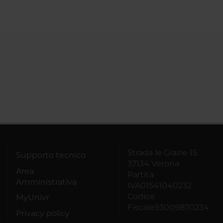
Strada le Grazie 15
Supporto tecnico
37134 Verona
Area
Partita
Amministrativa
IVA01541040232
Codice
MyUnivr
Fiscale93009870234
Privacy policy