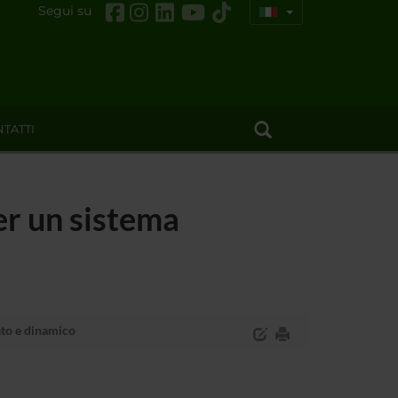
Segui su
TATTI
r un sistema
ato e dinamico