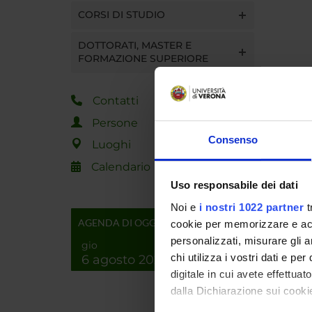
CORSI DI STUDIO
DOTTORATI, MASTER E
FORMAZIONE SUPERIORE
Contatti
Persone
Consenso
Luoghi
Calendario
Uso responsabile dei dati
Noi e
i nostri 1022 partner
t
AGENDA DI OGGI
cookie per memorizzare e acce
personalizzati, misurare gli an
gio
chi utilizza i vostri dati e pe
6 agosto 2026
digitale in cui avete effettua
dalla Dichiarazione sui cookie