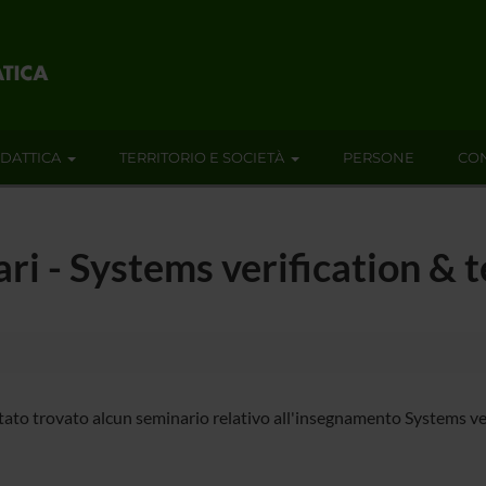
IDATTICA
TERRITORIO E SOCIETÀ
PERSONE
CON
ari - Systems verification & 
tato trovato alcun seminario relativo all'insegnamento Systems ver