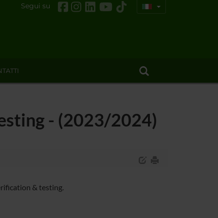
Segui su
TATTI
testing - (2023/2024)
ification & testing.