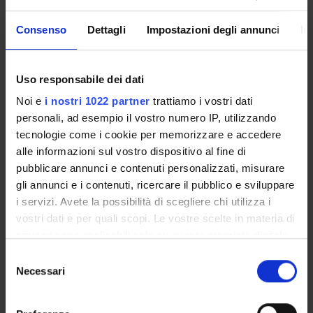
MYUNIVR
Consenso
Dettagli
Impostazioni degli annunci
In
Courses
Uso responsabile dei dati
Academic Calendar
Noi e
i nostri 1022 partner
trattiamo i vostri dati
Didactic plan and student's guide
personali, ad esempio il vostro numero IP, utilizzando
Exam calendar
tecnologie come i cookie per memorizzare e accedere
Governing bodies
alle informazioni sul vostro dispositivo al fine di
Notices
pubblicare annunci e contenuti personalizzati, misurare
Scholarships and Grants
gli annunci e i contenuti, ricercare il pubblico e sviluppare
Housing service
i servizi. Avete la possibilità di scegliere chi utilizza i
Documents
vostri dati e per quali scopi. Le vostre scelte in materia di
privacy sono applicabili solo su questa proprietà digitale
in cui avete effettuato le vostre scelte. È possibile
Selezione
STUDYING
modificare o revocare il proprio consenso in qualsiasi
Necessari
del
momento dalla Dichiarazione sui cookie o facendo clic
COURSES
consenso
sull'icona di attivazione della privacy.