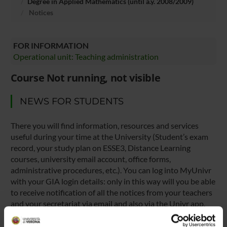
Degree in Applied Mathematics (until a.y. 2008/2009)
Notices
FOR INFORMATION
Operational unit: Teaching administration
Course Not running, not visible
NEWS FOR STUDENTS
There you will find information, resources and services
useful during your time at the University (Student’s exam
record, your study plan on ESSE3, Distance Learning
courses, university email account, office forms,
administrative procedures, etc.). You can log into MyUnivr
with your GIA login details: only in this way will you be able
to receive notification of all the notices from your teachers
and your secretariat via email and also via the Univr app.