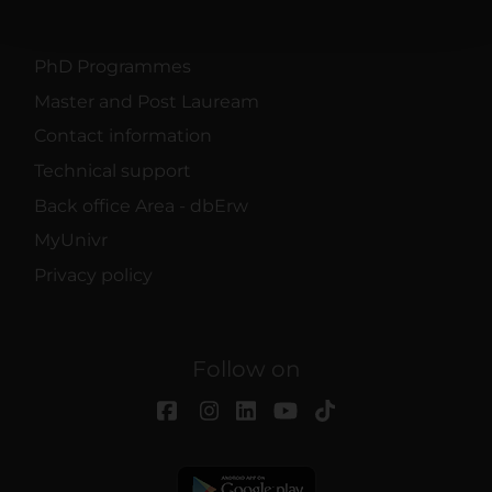
pubblicità e social media, i quali potrebbero combinarle
con altre informazioni che hai fornito loro o che hanno
raccolto dal tuo utilizzo dei loro servizi.
PhD Programmes
Master and Post Lauream
Contact information
Technical support
Back office Area - dbErw
MyUnivr
Privacy policy
Follow on