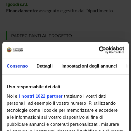
Igoodi s.r.l.
Finanziamento:
assegnato e gestito dal Dipartimento
PARTECIPANTI AL PROGETTO
Umberto Castellani
Professore ordinario
Consenso
Dettagli
Impostazioni degli annunci
In
AREE DI RICERCA COINVOLTE DAL PROGETTO
Uso responsabile dei dati
Intelligenza Artificiale
Computer graphics (DI)
Noi e
i nostri 1022 partner
trattiamo i vostri dati
personali, ad esempio il vostro numero IP, utilizzando
Ingegneria del Software e Verifica Formale
tecnologie come i cookie per memorizzare e accedere
Computer graphics (DI)
alle informazioni sul vostro dispositivo al fine di
pubblicare annunci e contenuti personalizzati, misurare